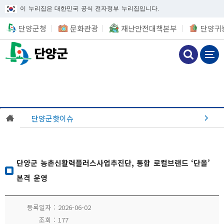
이 누리집은 대한민국 공식 전자정부 누리집입니다.
단양군청
문화관광
재난안전대책본부
단양귀
단양군핫이슈
단양군 농촌신활력플러스사업추진단, 통합 로컬브랜드 ‘단올’
본격 운영
등록일자
2026-06-02
조회
177