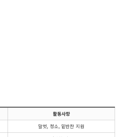
지원
원
원
 지원
활동사항
말벗, 청소, 밑반찬 지원