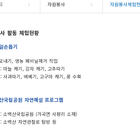
부정불량식품신고
제도
군민헌장
공개목록
법제처 주
지
자원봉사
자원봉사체험
규제신고방
석
청구
군민의노래
공개목록(2014년이전)
국무조정실 규제신문고
소화서비스
정보공개시스템
관
지
단양사랑상품권
장애인복지
단
안전신고
우선창구
업무추진비
 신청
민
자매우호도시
사 활동 체험현황
국가청렴정보시스템(부패·
상담예약제
공공시설 및 공공건축물 건립
출
장애인인권선언
상품권정보
자원봉사
물가동향
공익신고)
비용공개
장애인등록안내
가맹점현황
자원봉사
공공요금
수돗물 유충관련 민원신고
일손돕기
조직정보(6대지표)
장애인복지시설
자료실
자원봉사
시스템
고허가
지방재정공개시스템
위생업소신고
새올
국
회
 모내기, 영농 폐비닐제거 작업
군민생활공간
단양군여
장애인복지정책
공통계
: 마늘 캐기, 감자 캐기, 고추따기
새해 달라지는 제도
업신고
수렴
체육시설
: 사과따기, 벼베기, 고구마 캐기, 콩 수확
경신고
2026년
이동도서관
위승계신고
문화예술공간
업신고
산국립공원 자연해설 프로그램
승계신고
톡채널
군민정보화교육
고/등록 변경
부제
디지털관광주민증
인
 : 소백산국립공원 (가곡면 사평리 소재)
정보화교육 안내
 : 소백산 자연관찰로 탐방 등
가
공지사항
내
서비스목
영업등록(신
정보화교육 신청
전입지원