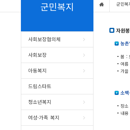
업무/연락처
행정정보공동이용
쓰레기배출요령
채용공고
민원1회방문처리
주거급여
군민토론방
군민복지
군민복
행정조직도
본인정보공동이용
음식물쓰레기배출요령
고시공고(타기관)
복합민원사전심사
칭찬합시다
청사배치도
전자문서지갑(전자증명서)
농촌폐비닐수거요령
채용공고(타기관)
폐업신고원스톱간
자유게시판
여성·가족 복지
단양전통시장
기업홍보
노인복
군청찾아오시는길
탄소포인트제
다시보기 TV 속 단양
사회배려대상자 
단양군 맛집, 멋집
고을설화
출향군
자원봉
굴뚝자동측정기기 측정결과 공
분묘개장공고
고충,복합민원 
입법예고 의견제
양성평등과여성정책
노인복지시설
개
단양군핫이슈
사회보장협의체
누리집개선사항
단양읍
여성단체안내
노인복지정책
농촌
행사안내
공공언어개선제안
매포읍
여성복지시설
지방세정보
행정정보
계약정보 공개
위생업소신
문화행사안내
예산편성참여
사회보장
민방위정보
단양군장학
봄 :
단성면
여성·가족복지정책
단양군공공저작물
규제입증요청
통계정보
건축허가착
여름 
군정자체평가
대강면
개별주택가격조회(관내)
여성인재등록
공중위생업소 영
공공데이터 의견
아동복지
가을 
제안서 평가 위원 및 평가결과
가곡면
개별(공동)주택가격조회(전국)
한부모가족지원사업
공중위생업소 변
단양사투리
단양의 인구
행정감사결과공개
영춘면
지방세 신고·납부 등
청소년부모 아동양육 지원
공중위생영업 지
통계연보
(WeTax)
드림스타트
공직윤리제도
어상천면
아이돌봄 지원
식품접객업소 영
지역통계
전자고지(위택스) 신청
소백
통계연보
적성면
식품영업자 지위
축제행사 누리집
단양군카카오
행정지도
전자고지(모바일) 신청
식품영업 허가/신
청소년복지
규제신문고
군민알뜰장터
고향사랑기
장소
마을세무사 운영
신고
소백산철쭉제
내용
납세자보호관 운영
유흥·단란주점 허
여성·가족 복지
고향사랑기부제안
단양온달문화축제
식품제조·가공업 
궁금한 지방세사례 조회
기부자명예의전당
고)
지방세서식