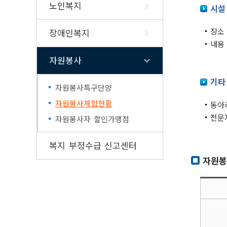
고향사랑기부제 
노인복지
식품소분·판매업 
시설
알기쉬운 지방세(외국인 및 다
신고
문화가족)
이‧미용사 면허신
장소
장애인복지
지방세 챗봇상담
부
내용 
조리사면허증 신규
자원봉사
영업신고증 재교부
고
기타
자원봉사특구단양
자원봉사체험현황
동아
전문
자원봉사자 할인가맹점
복지 부정수급 신고센터
자원봉