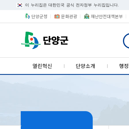
이 누리집은 대한민국 공식 전자정부 누리집입니다.
단양군청
문화관광
재난안전대책본부
단양군카카오채널
검색
단양국가지질공원
열린혁신
단양소개
행정
사회보장협의체
기업투자유치
적극행정
군정안내
민원안내
환경정보
알림마당
위치
열린군수
정책실명
민원시
위생정
사회보
산업단
참여마
역사
적극행정이란
군정방침
민원실안내도
환경선언문
목적및배경
투자기업혜택
공지사항
정책실명제란
연혁
무인민원발급창구
음식문화
의료급여
단양산업단지
단양군에바란다(
적극행정 사례
군정주요사업
민원편람
환경오염신고
조직현황
고시공고
정책실명제 등록
단양의 발자취
민원상담창구
식중독예방
자활사업
나의민원보기
우수공무원 추천
주요업무계획
민원수수료
환경개선부담금
입법예고
국민신청실명제
어디서나민원처리
위해식품정보공개
긴급지원
공개민원검색
주간행사
민원안내도우미
야생동식물보호관리
입찰공고
현장민원처리봉사
표시기준식품현미
국민기초생활보장
군정제안