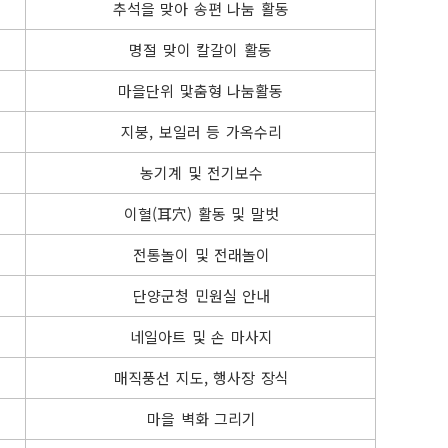
추석을 맞아 송편 나눔 활동
명절 맞이 칼갈이 활동
마을단위 맟춤형 나눔활동
지붕, 보일러 등 가옥수리
농기계 및 전기보수
이혈(耳穴) 활동 및 말벗
전통놀이 및 전래놀이
단양군청 민원실 안내
네일아트 및 손 마사지
매직풍선 지도, 행사장 장식
마을 벽화 그리기