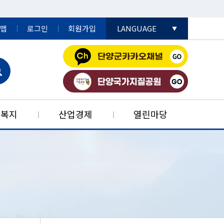
맵
로그인
회원가입
LANGUAGE
English
日本語
中國語
민복지
산업경제
열린마당
공데이터개방
어촌민박사업
자리콜센터
드림스타트
법률정보
생활민원
농공단지
특성
단양군재난안전대책본부
단고을특산품
군민알뜰장터
행정자료실
부동산정보
청소년복지
재정정보
행정구역
안내
단지
판
재정공시
예산서
개별공시지가
청소년복지시설
신선농산물
치법규
기검사
단지
예산서
전자군보
부동산 중개보수
청소년복지정책
가공식품
 포털
법령
사 사용 전 검사
순환농공단지
재무보고서
군정백서
부동산중개업소
약초
마을방송시스템
결산서
단양군지
조상땅(내 토지)찾기
특산품
법령 유권해석