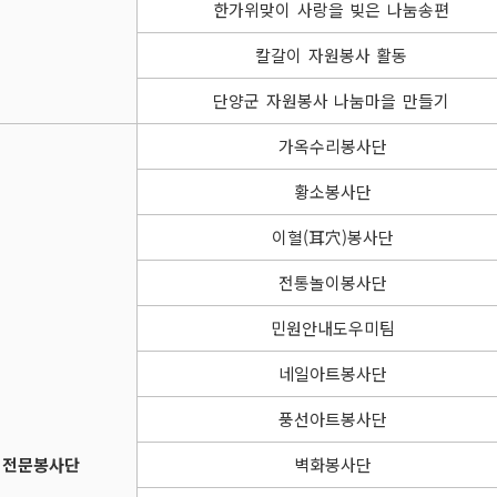
한가위맞이 사랑을 빚은 나눔송편
칼갈이 자원봉사 활동
단양군 자원봉사 나눔마을 만들기
가옥수리봉사단
황소봉사단
이혈(耳穴)봉사단
전통놀이봉사단
민원안내도우미팀
네일아트봉사단
풍선아트봉사단
전문봉사단
벽화봉사단