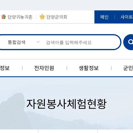
단양귀농귀촌
단양군의회
메인
사이트
정보
전자민원
생활정보
군
실
제
책
보
장
지
당
한국석회석신소재연구소
정책연구결과
정보공개
영농정보
아동복지
신고센터
정부24
상징
공
농
일
자원봉사체험현황
민원신청)
군기
제도안내
보육시설현황
공직비리 신고센터
제도소개
입법예고
여권발급
대강농공
구인게시
귀농·귀촌지원
현황
상징물
사전정보공표 목록
아동복지시설
공공분야 갑질 피해신고
단양군자
자동차정
적성농공
농업축산분야 공지사항
공공데이터
캐릭터
사전정보공표 게시판
아동복지정책
예산낭비신고(보조금부정수급
대한민국
정보통신공
매포자원
신고)
반
경
브랜드
비공개 대상정보 세부기준
아동학대예방
스마트 
중앙부처 