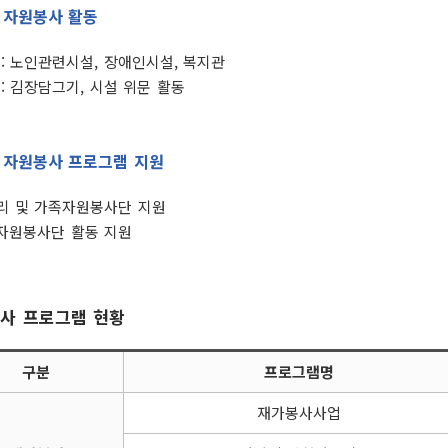
찾아가는 정보화교육 신청
공지사항
결혼지원
및 기타 영업
 자원봉사 활동
임신·출산
청 및 재교
영유아지
 : 노인관련시설, 장애인시설, 복지관
청소년지
: 김장담그기, 시설 위문 활동
(재교부)
청년지원
 및 폐업신
노인지원
귀농·귀촌
 자원봉사 프로그램 지원
기타
리 및 가족자원봉사단 지원
자원봉사단 활동 지원
사 프로그램 현황
구분
프로그램명
재가봉사사업