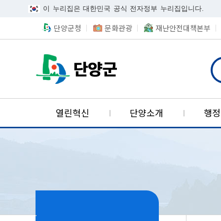
이 누리집은 대한민국 공식 전자정부 누리집입니다.
단양군청
문화관광
재난안전대책본부
단양군카카오채널
검색
단양국가지질공원
열린혁신
단양소개
행정
사회보장협의체
기업투자유치
적극행정
군정안내
민원안내
환경정보
알림마당
위치
열린군수
정책실명
민원시
위생정
사회보
산업단
참여마
역사
적극행정이란
군정방침
민원실안내도
환경선언문
목적및배경
투자기업혜택
공지사항
정책실명제란
연혁
무인민원발급창구
음식문화
의료급여
단양산업단지
단양군에바란다(
적극행정 사례
군정주요사업
민원편람
환경오염신고
조직현황
고시공고
정책실명제 등록
단양의 발자취
민원상담창구
식중독예방
자활사업
나의민원보기
우수공무원 추천
주요업무계획
민원수수료
환경개선부담금
입법예고
국민신청실명제
어디서나민원처리
위해식품정보공개
긴급지원
공개민원검색
주간행사
민원안내도우미
야생동식물보호관리
입찰공고
현장민원처리봉사
표시기준식품현미
국민기초생활보장
군정제안