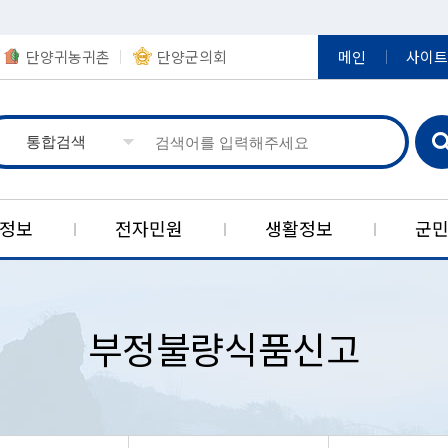
단양귀농귀촌
단양군의회
메인
사이트
정보
전자민원
생활정보
군
실
제
책
보
장
지
당
한국석회석신소재연구소
정책연구결과
정보공개
영농정보
아동복지
신고센터
정부24
상징
공
농
일
부정불량식품신고
민원신청)
군기
제도안내
보육시설현황
공직비리 신고센터
제도소개
입법예고
여권발급
대강농공
구인게시
귀농·귀촌지원
현황
상징물
사전정보공표 목록
아동복지시설
공공분야 갑질 피해신고
단양군자
자동차정
적성농공
농업축산분야 공지사항
공공데이터
캐릭터
사전정보공표 게시판
아동복지정책
예산낭비신고(보조금부정수급
대한민국
정보통신공
매포자원
신고)
반
경
브랜드
비공개 대상정보 세부기준
아동학대예방
스마트 
중앙부처 