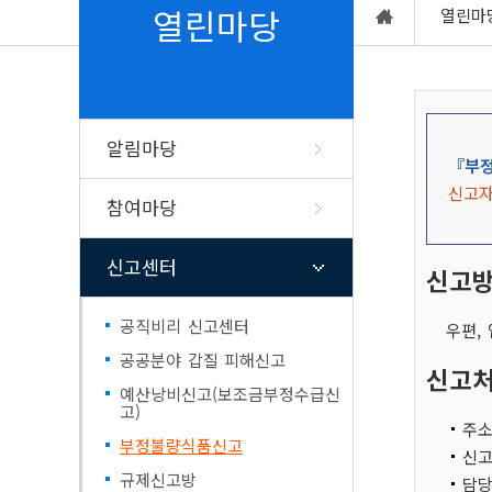
업무/연락처
행정정보공동이용
쓰레기배출요령
채용공고
민원1회방문처리
주거급여
군민토론방
열린마당
열린마
행정조직도
본인정보공동이용
음식물쓰레기배출요령
고시공고(타기관)
복합민원사전심사
칭찬합시다
청사배치도
전자문서지갑(전자증명서)
농촌폐비닐수거요령
채용공고(타기관)
폐업신고원스톱간
자유게시판
여성·가족 복지
단양전통시장
기업홍보
노인복
군청찾아오시는길
탄소포인트제
다시보기 TV 속 단양
사회배려대상자 
단양군 맛집, 멋집
고을설화
출향군
굴뚝자동측정기기 측정결과 공
분묘개장공고
고충,복합민원 
입법예고 의견제
양성평등과여성정책
노인복지시설
개
단양군핫이슈
알림마당
누리집개선사항
단양읍
여성단체안내
노인복지정책
『부정
행사안내
공공언어개선제안
매포읍
여성복지시설
지방세정보
행정정보
계약정보 공개
위생업소신
신고자
문화행사안내
예산편성참여
참여마당
민방위정보
단양군장학
단성면
여성·가족복지정책
단양군공공저작물
규제입증요청
통계정보
건축허가착
군정자체평가
대강면
개별주택가격조회(관내)
여성인재등록
공중위생업소 영
공공데이터 의견
신고센터
제안서 평가 위원 및 평가결과
가곡면
개별(공동)주택가격조회(전국)
한부모가족지원사업
공중위생업소 변
신고
단양사투리
단양의 인구
행정감사결과공개
영춘면
지방세 신고·납부 등
청소년부모 아동양육 지원
공중위생영업 지
통계연보
(WeTax)
공직비리 신고센터
공직윤리제도
어상천면
아이돌봄 지원
식품접객업소 영
우편, 
지역통계
전자고지(위택스) 신청
통계연보
적성면
식품영업자 지위
공공분야 갑질 피해신고
축제행사 누리집
단양군카카오
신고
행정지도
전자고지(모바일) 신청
식품영업 허가/신
규제신문고
예산낭비신고(보조금부정수급신
군민알뜰장터
고향사랑기
마을세무사 운영
신고
고)
소백산철쭉제
납세자보호관 운영
유흥·단란주점 허
주소
부정불량식품신고
고향사랑기부제안
단양온달문화축제
식품제조·가공업 
신고전
궁금한 지방세사례 조회
기부자명예의전당
고)
규제신고방
담당
지방세서식