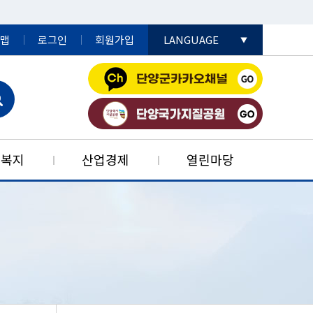
맵
로그인
회원가입
LANGUAGE
English
日本語
中國語
민복지
산업경제
열린마당
공데이터개방
어촌민박사업
자리콜센터
드림스타트
법률정보
생활민원
농공단지
특성
단양군재난안전대책본부
단고을특산품
군민알뜰장터
행정자료실
부동산정보
청소년복지
재정정보
행정구역
안내
단지
판
재정공시
예산서
개별공시지가
청소년복지시설
신선농산물
치법규
기검사
단지
예산서
전자군보
부동산 중개보수
청소년복지정책
가공식품
 포털
법령
사 사용 전 검사
순환농공단지
재무보고서
군정백서
부동산중개업소
약초
마을방송시스템
결산서
단양군지
조상땅(내 토지)찾기
특산품
법령 유권해석