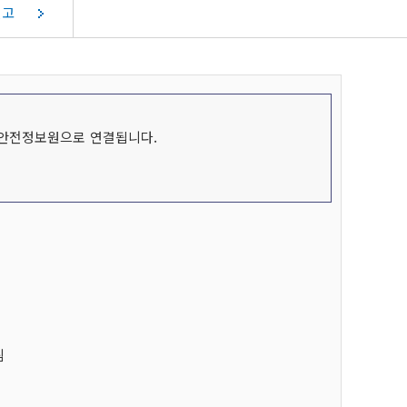
중기지방재정계획
단양아로니아
요 법령 유권해
관광홍보물 신청
신고
지역통합재정통계
단양소식지
성인지예산
기타자료실
양군물가동향
자원봉사
복지 부정수급 신고센터
착한가격업소현황
성과계획서
단양의 사계절
군민대상
지방공기업
특구단양
착한가격업소 소개
체험현황
현황
착한가격업소 현황
안전정보원으로 연결됩니다.
지방보조금통합관리시스템
자 할인가맹점
전자민원창구
민생각함
(보조사업자용시스템)
성취업지원센터
단양군일자리종합지원센터
구정책안내
팀
록