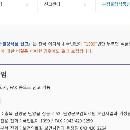
부정불량식품신고
제도
군민헌장
공개목록
법제처 주
당
신고센터
부정불량식품
규제신고방
석
청구
군민의노래
공개목록(2014년이전)
국무조정실 규제신문고
소화서비스
정보공개시스템
관
지
단양사랑상품권
장애인복지
단
안전신고
우선창구
업무추진비
 신청
민
자매우호도시
국가청렴정보시스템(부패·
상담예약제
공공시설 및 공공건축물 건립
출
장애인인권선언
상품권정보
자원봉사
물가동향
공익신고)
비용공개
장애인등록안내
가맹점현황
자원봉사
공공요금
수돗물 유충관련 민원신고
·불량식품 신고』
는 전국 어디서나 국번없이
조직정보(6대지표)
"1399"
번만 누르면 식품
장애인복지시설
자료실
자원봉사
시스템
고허가
에 대한 비밀은 어떠한 경우에도 절대 보장됩니다.
지방재정공개시스템
위생업소신고
새올
국
회
군민생활공간
단양군여
장애인복지정책
공통계
새해 달라지는 제도
업신고
수렴
체육시설
경신고
방법
2026년
이동도서관
위승계신고
문화예술공간
업신고
엽서, FAX 등으로 신고 가능
승계신고
톡채널
군민정보화교육
처
고/등록 변경
부제
디지털관광주민증
인
정보화교육 안내
가
 : 충북 단양군 단양읍 삼봉로 53, 단양군보건의료원 보건사업과 위생
공지사항
내
서비스목
영업등록(신
용 전화 : 국번없이 1399 / FAX : 043-420-3259
정보화교육 신청
전입지원
부서 전화 : 보건의료원 보건사업과 위생팀 043-420-3264