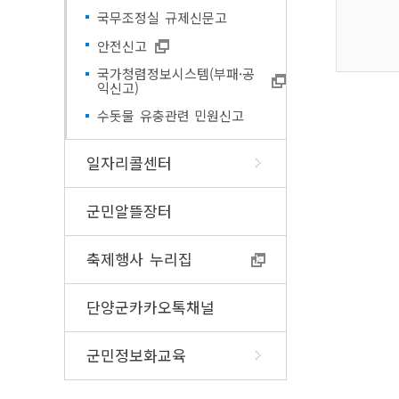
고향사랑기부제 
식품소분·판매업 
국무조정실 규제신문고
알기쉬운 지방세(외국인 및 다
신고
문화가족)
안전신고
이‧미용사 면허신
지방세 챗봇상담
부
국가청렴정보시스템(부패·공
익신고)
조리사면허증 신규
영업신고증 재교부
수돗물 유충관련 민원신고
고
일자리콜센터
군민알뜰장터
축제행사 누리집
단양군카카오톡채널
군민정보화교육