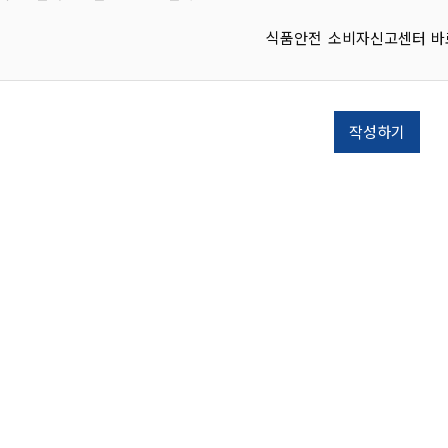
찾아가는 정보화교육 신청
공지사항
결혼지원
및 기타 영업
임신·출산
식품안전 소비자신고센터 바
청 및 재교
영유아지
청소년지
(재교부)
청년지원
 및 폐업신
작성하기
노인지원
귀농·귀촌
기타