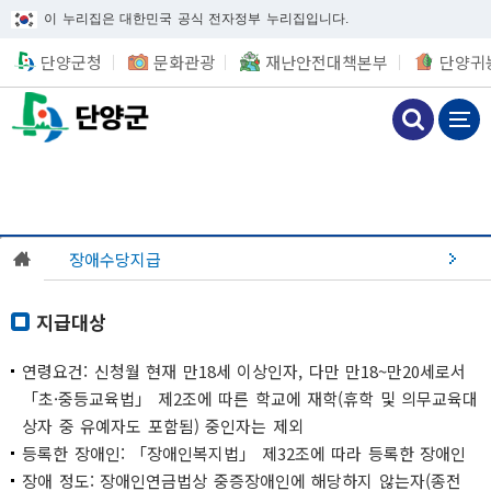
이 누리집은 대한민국 공식 전자정부 누리집입니다.
단양군청
문화관광
재난안전대책본부
단양귀
장애수당지급
지급대상
연령요건: 신청월 현재 만18세 이상인자, 다만 만18~만20세로서
「초·중등교육법」 제2조에 따른 학교에 재학(휴학 및 의무교육대
상자 중 유예자도 포함됨) 중인자는 제외
등록한 장애인: 「장애인복지법」 제32조에 따라 등록한 장애인
장애 정도: 장애인연금법상 중증장애인에 해당하지 않는자(종전