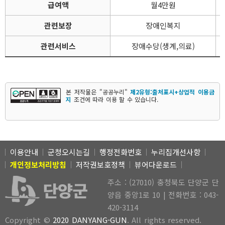
급여액
월4만원
관련보장
장애인복지
관련서비스
장애수당(생계,의료)
본 저작물은 "공공누리"
제2유형:출처표시+상업적 이용금
지
조건에 따라 이용 할 수 있습니다.
이용안내
군청오시는길
행정전화번호
누리집개선사항
개인정보처리방침
저작권보호정책
뷰어다운로드
주소 : (27010) 충청북도 단양군 단
양읍 중앙1로 10 | 전화번호 : 043-
420-3114
Copyright ©
2020 DANYANG-GUN
. All rights reserved.