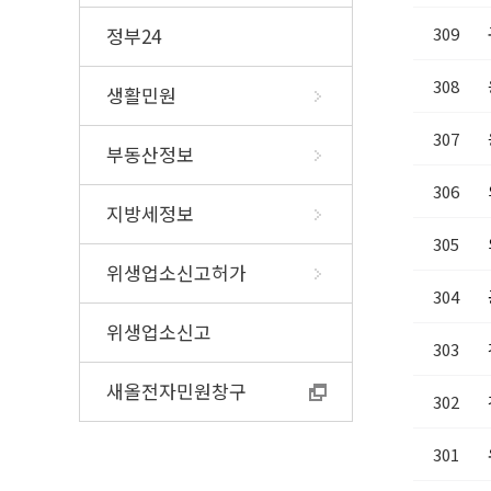
고향사랑기부제 
식품소분·판매업 
알기쉬운 지방세(외국인 및 다
정부24
신고
309
문화가족)
이‧미용사 면허신
지방세 챗봇상담
부
308
생활민원
조리사면허증 신규
영업신고증 재교부
307
부동산정보
고
306
지방세정보
305
위생업소신고허가
304
위생업소신고
303
새올전자민원창구
302
301