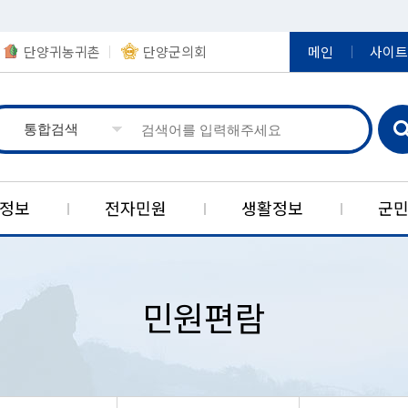
단양귀농귀촌
단양군의회
메인
사이트
정보
전자민원
생활정보
군
실
제
책
보
장
지
당
한국석회석신소재연구소
정책연구결과
정보공개
영농정보
아동복지
신고센터
정부24
상징
공
농
일
민원편람
민원신청)
군기
제도안내
보육시설현황
공직비리 신고센터
제도소개
입법예고
여권발급
대강농공
구인게시
귀농·귀촌지원
현황
상징물
사전정보공표 목록
아동복지시설
공공분야 갑질 피해신고
단양군자
자동차정
적성농공
농업축산분야 공지사항
공공데이터
캐릭터
사전정보공표 게시판
아동복지정책
예산낭비신고(보조금부정수급
대한민국
정보통신공
매포자원
신고)
반
경
브랜드
비공개 대상정보 세부기준
아동학대예방
스마트 
중앙부처 