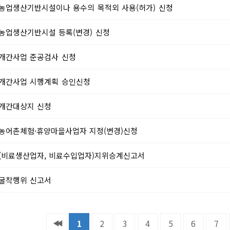
농업생산기반시설이나 용수의 목적외 사용(허가) 신청
농업생산기반시설 등록(변경) 신청
개간사업 준공검사 신청
개간사업 시행계획 승인신청
개간대상지 신청
농어촌체험·휴양마을사업자 지정(변경)신청
(비료생산업자, 비료수입업자)지위승계신고서
굴착행위 신고서
1
2
3
4
5
6
7