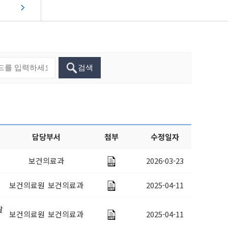
중기지방재정계획
단양아로니아
요 법령 유권해
관광홍보물 신청
지역통합재정통계
단양소식지
성인지예산
기타자료실
양군물가동향
자원봉사
복지 부정수급 신고센터
착한가격업소현황
성과계획서
단양의 사계절
군민대상
지방공기업
특구단양
착한가격업소 소개
검색
체험현황
현황
착한가격업소 현황
지방보조금통합관리시스템
자 할인가맹점
전자민원창구
민생각함
(보조사업자용시스템)
성취업지원센터
단양군일자리종합지원센터
담당부서
첨부
수정일자
보건의료과
2026-03-23
구정책안내
보건의료원 보건의료과
2025-04-11
록
발
보건의료원 보건의료과
2025-04-11