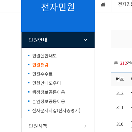
업무/연락처
행정정보공동이용
쓰레기배출요령
채용공고
민원1회방문처리
주거급여
군민토론방
전자민원
전자민
행정조직도
본인정보공동이용
음식물쓰레기배출요령
고시공고(타기관)
복합민원사전심사
칭찬합시다
청사배치도
전자문서지갑(전자증명서)
농촌폐비닐수거요령
채용공고(타기관)
폐업신고원스톱간
자유게시판
여성·가족 복지
단양전통시장
기업홍보
노인복
군청찾아오시는길
탄소포인트제
다시보기 TV 속 단양
사회배려대상자 
단양군 맛집, 멋집
고을설화
출향군
굴뚝자동측정기기 측정결과 공
분묘개장공고
고충,복합민원 
입법예고 의견제
양성평등과여성정책
노인복지시설
개
단양군핫이슈
민원안내
누리집개선사항
단양읍
여성단체안내
노인복지정책
행사안내
공공언어개선제안
매포읍
여성복지시설
지방세정보
행정정보
계약정보 공개
위생업소신
문화행사안내
예산편성참여
민원실안내도
민방위정보
단양군장학
단성면
여성·가족복지정책
단양군공공저작물
규제입증요청
총
312
건
민원편람
통계정보
건축허가착
군정자체평가
대강면
개별주택가격조회(관내)
여성인재등록
공중위생업소 영
공공데이터 의견
제안서 평가 위원 및 평가결과
가곡면
개별(공동)주택가격조회(전국)
한부모가족지원사업
공중위생업소 변
민원수수료
단양사투리
단양의 인구
번호
행정감사결과공개
영춘면
지방세 신고·납부 등
청소년부모 아동양육 지원
공중위생영업 지
민원안내도우미
통계연보
(WeTax)
공직윤리제도
어상천면
아이돌봄 지원
식품접객업소 영
행정정보공동이용
지역통계
전자고지(위택스) 신청
312
통계연보
적성면
식품영업자 지위
축제행사 누리집
단양군카카오
행정지도
전자고지(모바일) 신청
본인정보공동이용
식품영업 허가/신
규제신문고
군민알뜰장터
고향사랑기
311
마을세무사 운영
신고
전자문서지갑(전자증명서)
소백산철쭉제
납세자보호관 운영
유흥·단란주점 허
고향사랑기부제안
단양온달문화축제
식품제조·가공업 
궁금한 지방세사례 조회
310
민원시책
기부자명예의전당
고)
지방세서식