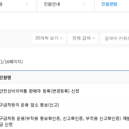
부정불량식품신고
제도
군민헌장
공개목록
법제처 주
원
민원안내
민원편람
규제신고방
석
청구
군민의노래
공개목록(2014년이전)
국무조정실 규제신문고
소화서비스
정보공개시스템
관
지
단양사랑상품권
장애인복지
단
안전신고
우선창구
업무추진비
 신청
민
자매우호도시
국가청렴정보시스템(부패·
상담예약제
공공시설 및 공공건축물 건립
출
장애인인권선언
상품권정보
자원봉사
물가동향
공익신고)
비용공개
장애인등록안내
가맹점현황
자원봉사
공공요금
수돗물 유충관련 민원신고
조직정보(6대지표)
장애인복지시설
자료실
자원봉사
시스템
고허가
지방재정공개시스템
위생업소신고
새올
국
회
군민생활공간
단양군여
장애인복지정책
(1/16페이지)
공통계
새해 달라지는 제도
업신고
수렴
체육시설
경신고
2026년
이동도서관
민원명
위승계신고
문화예술공간
업신고
안전상비의약품 판매자 등록(변경등록) 신청
승계신고
톡채널
군민정보화교육
고/등록 변경
부제
디지털관광주민증
인
구급차등의 운용 말소 통보(신고)
정보화교육 안내
가
공지사항
내
서비스목
구급차등 운용(부착용 통보확인증, 신고확인증, 부착용 신고확인증) 재
영업등록(신
정보화교육 신청
전입지원
급 신청