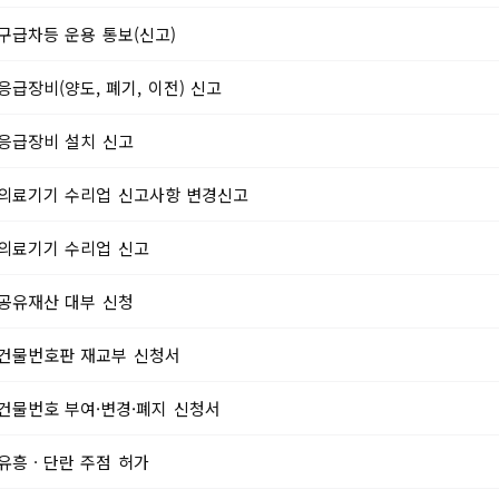
찾아가는 정보화교육 신청
공지사항
결혼지원
및 기타 영업
구급차등 운용 통보(신고)
임신·출산
청 및 재교
영유아지
응급장비(양도, 폐기, 이전) 신고
청소년지
(재교부)
청년지원
 및 폐업신
응급장비 설치 신고
노인지원
귀농·귀촌
의료기기 수리업 신고사항 변경신고
기타
의료기기 수리업 신고
공유재산 대부 신청
건물번호판 재교부 신청서
건물번호 부여·변경·폐지 신청서
유흥ㆍ단란 주점 허가