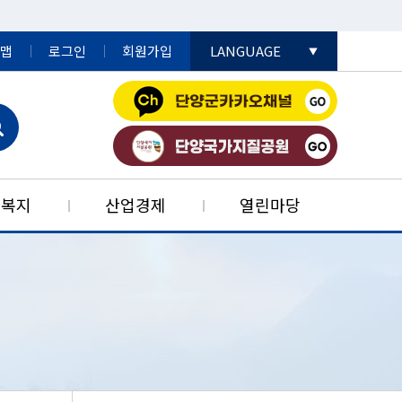
맵
로그인
회원가입
LANGUAGE
English
日本語
中國語
민복지
산업경제
열린마당
공데이터개방
어촌민박사업
자리콜센터
드림스타트
법률정보
생활민원
농공단지
특성
단양군재난안전대책본부
단고을특산품
군민알뜰장터
행정자료실
부동산정보
청소년복지
재정정보
행정구역
안내
단지
판
재정공시
예산서
개별공시지가
청소년복지시설
신선농산물
치법규
기검사
단지
예산서
전자군보
부동산 중개보수
청소년복지정책
가공식품
 포털
법령
사 사용 전 검사
순환농공단지
재무보고서
군정백서
부동산중개업소
약초
마을방송시스템
결산서
단양군지
조상땅(내 토지)찾기
특산품
법령 유권해석