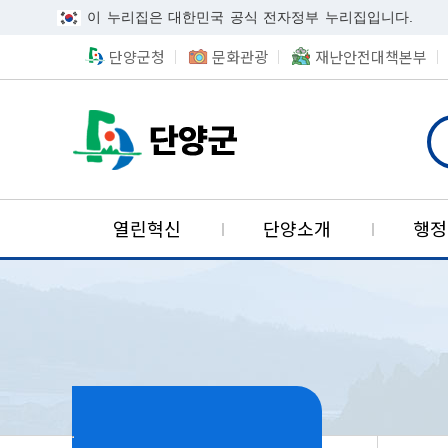
이 누리집은 대한민국 공식 전자정부 누리집입니다.
단양군청
문화관광
재난안전대책본부
단양군카카오채널
검색
단양국가지질공원
열린혁신
단양소개
행정
사회보장협의체
기업투자유치
적극행정
군정안내
민원안내
환경정보
알림마당
위치
열린군수
정책실명
민원시
위생정
사회보
산업단
참여마
역사
적극행정이란
군정방침
민원실안내도
환경선언문
목적및배경
투자기업혜택
공지사항
정책실명제란
연혁
무인민원발급창구
음식문화
의료급여
단양산업단지
단양군에바란다(
적극행정 사례
군정주요사업
민원편람
환경오염신고
조직현황
고시공고
정책실명제 등록
단양의 발자취
민원상담창구
식중독예방
자활사업
나의민원보기
우수공무원 추천
주요업무계획
민원수수료
환경개선부담금
입법예고
국민신청실명제
어디서나민원처리
위해식품정보공개
긴급지원
공개민원검색
주간행사
민원안내도우미
야생동식물보호관리
입찰공고
현장민원처리봉사
표시기준식품현미
국민기초생활보장
군정제안