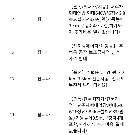
【필독/최저가/시공】✔주차
형태양광.현대640W*6장✔3.8
14
팝니다
4kw설치✔335만원(기둥높이
3.5m,구덩이4개포함,허가까
지 추가비용 일체없습니다)
【신재생에너지/태양광】 주
13
팝니다
택용 공장 보조금사업 신청
자격 안내
【중요】주택용 태 양 광 3.2
12
팝니다
kw, 3.8kw 전문시공 (전기세
누진세 부담 더세요)
【필독/전국최저가/전문기
업】✔주차형태양광.현대640
W*6장✔3.84kw설치✔335만
11
팝니다
원,(기둥높이3.5m,구덩이4개
포함,허가까지 추가비용 일체
없습니다)