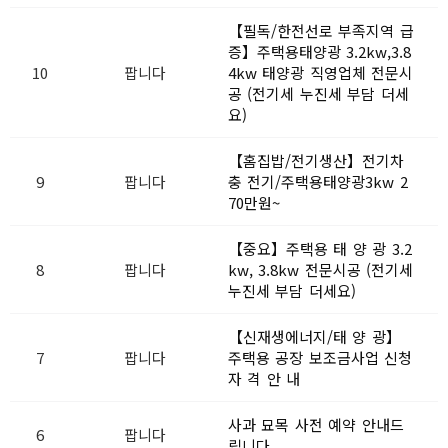
【필독/한전선로 부족지역 급
증】주택용태양광 3.2kw,3.8
10
팝니다
4kw 태양광 직영업체 전문시
공 (전기세 누진세 부담 더세
요)
【홈집밥/전기생산】전기차
9
팝니다
충 전기/주택용태양광3kw 2
70만원~
【중요】주택용 태 양 광 3.2
8
팝니다
kw, 3.8kw 전문시공 (전기세
누진세 부담 더세요)
【신재생에너지/태 양 광】
7
팝니다
주택용 공장 보조금사업 신청
자 격 안 내
사과 묘목 사전 예약 안내드
6
팝니다
립니다