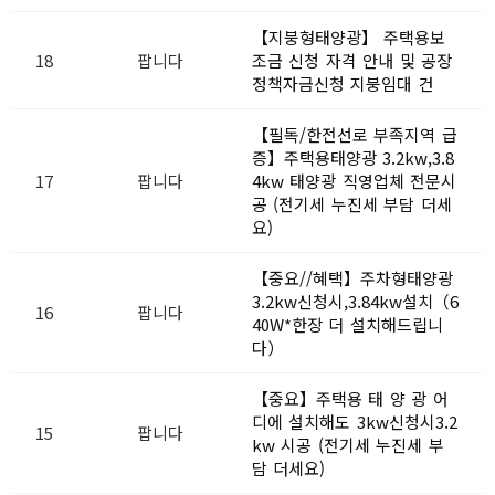
【지붕형태양광】 주택용보
18
팝니다
조금 신청 자격 안내 및 공장
정책자금신청 지붕임대 건
【필독/한전선로 부족지역 급
증】주택용태양광 3.2kw,3.8
17
팝니다
4kw 태양광 직영업체 전문시
공 (전기세 누진세 부담 더세
요)
【중요//혜택】주차형태양광
3.2kw신청시,3.84kw설치（6
16
팝니다
40W*한장 더 설치해드립니
다）
【중요】주택용 태 양 광 어
디에 설치해도 3kw신청시3.2
15
팝니다
kw 시공 (전기세 누진세 부
담 더세요)