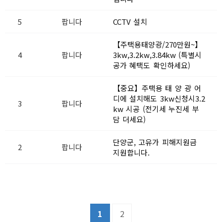
5
팝니다
CCTV 설치
【주택용태양광/270만원~】
4
팝니다
3kw,3.2kw,3.84kw (특별시
공가 혜택도 확인하세요)
【중요】주택용 태 양 광 어
디에 설치해도 3kw신청시3.2
3
팝니다
kw 시공 (전기세 누진세 부
담 더세요)
단양군, 고유가 피해지원금
2
팝니다
지원합니다.
1
2