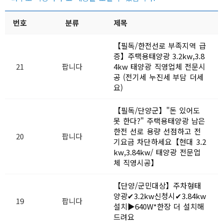
번호
분류
제목
【필독/한전선로 부족지역 급
증】주택용태양광 3.2kw,3.8
21
팝니다
4kw 태양광 직영업체 전문시
공 (전기세 누진세 부담 더세
요)
【필독/단양군】"돈 있어도
못 한다?" 주택용태양광 남은
한전 선로 용량 선점하고 전
20
팝니다
기요금 차단하세요【현대 3.2
kw,3.84kw/ 태양광 전문업
체 직영시공】
【단양/군민대상】주차형태
양광✔3.2kw신청시✔3.84kw
19
팝니다
설치▶640W*한장 더 설치해
드려요