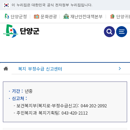
이 누리집은 대한민국 공식 전자정부 누리집입니다.
단양군청
문화관광
재난안전대책본부
단양귀
복지 부정수급 신고센터
· 기간 :
년중
· 신고처 :
- 보건복지부(복지로-부정수급신고): 044-202-2092
- 주민복지과 복지기획팀: 043-420-2112