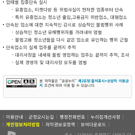
업태별 집중단속 실시
유흥업소, 티켓다방 등 위법사실이 현저한 업종부터 단속
특히 유흥업소는 청소년 출입,고용금지 위반업소, 대형업소
단속된 업소에 대한 지속적인 감시로 상습적인 불법행위 사례
상습적인 청소년 유해행위자를 가려내어 엄벌
불법고용 청소년들을 다시 같은 업소로 유인하는 행위 근절
단속업소의 실제 업주를 끝까지 추적
대리사장을 내세워 불법 영업하는 업주는 끝까지 추적, 조사
실제 경영자 및 대리사장 모두를 엄벌
본 저작물은 "공공누리"
제2유형:출처표시+상업적 이용금
지
조건에 따라 이용 할 수 있습니다.
이용안내
군청오시는길
행정전화번호
누리집개선사항
개인정보처리방침
저작권보호정책
뷰어다운로드
주소 : (27010) 충청북도 단양군 단