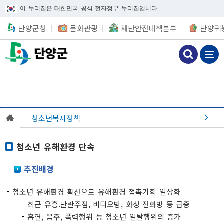
이 누리집은 대한민국 공식 전자정부 누리집입니다.
단양군청
문화관광
재난안전대책본부
단양귀
청소년복지정책
청소년 유해환경 단속
추진배경
청소년 유해환경 확산으로 유해환경 접촉기회 일상화
최근 유흥.단란주점, 비디오방, 화상 전화방 등 급증
흡연, 음주, 폭력행위 등 청소년 일탈행위의 증가