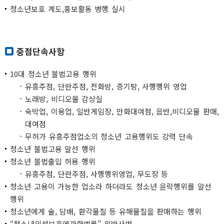
청소년보호 계도,홍보활동 병행 실시
중점단속사항
10대 청소년 불법고용 행위
유흥주점, 단란주점, 전화방, 증기탕, 사행행위 영업
노래방, 비디오물 감상실
숙박업, 이용업, 일반게임장, 만화대여점, 음반,비디오물 판매,
대여점
무허가 유흥주점업소의 청소년 고용행위도 강력 단속
청소년 불법고용 알선 행위
청소년 불법출입 허용 행위
유흥주점, 단란주점, 사행행위영업, 무도장 등
청소년 고용이 가능한 업소라 하더라도 청소년 윤락행위를 알선
행위
청소년에게 술, 담배, 환각물질 등 유해물질을 판매하는 행위
“청소년의성보호에관한법률” 위반사범