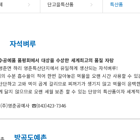
부정불량식품신고
제도
군민헌장
공개목록
법제처 주
제
단고을특산품
특산품
규제신고방
석
청구
군민의노래
공개목록(2014년이전)
국무조정실 규제신문고
소화서비스
정보공개시스템
관
지
단양사랑상품권
장애인복지
단
안전신고
우선창구
업무추진비
 신청
민
자매우호도시
국가청렴정보시스템(부패·
상담예약제
공공시설 및 공공건축물 건립
출
장애인인권선언
상품권정보
자원봉사
물가동향
공익신고)
비용공개
자석벼루
장애인등록안내
가맹점현황
자원봉사
공공요금
수돗물 유충관련 민원신고
조직정보(6대지표)
장애인복지시설
자료실
자원봉사
시스템
고허가
지방재정공개시스템
위생업소신고
새올
국
수공예품 품평회에서 대상을 수상한 세계최고의 품질 자랑
회
군민생활공간
단양군여
장애인복지정책
영춘면 하리 영춘특산단지에서 유일하게 생산되는 자석벼루!
공통계
새해 달라지는 제도
업신고
수렴
체육시설
의 수분 흡수율이 적어 한번 갈아놓은 먹물을 오랜 시간 사용할 수 있는
경신고
2026년
이동도서관
단단하고 고와 먹이 곱게 갈리므로 찌꺼기가 생기지 않고 먹물이 윤택한 
위승계신고
문화예술공간
게 닳지 않으므로 오랜 세월 보존 할 수 있는 단양의 특산품이자 세계적
업신고
승계신고
톡채널
군민정보화교육
(주)영춘공예사 ☎(043)423-7346
고/등록 변경
부제
디지털관광주민증
인
정보화교육 안내
가
공지사항
내
서비스목
영업등록(신
정보화교육 신청
전입지원
방곡도예촌