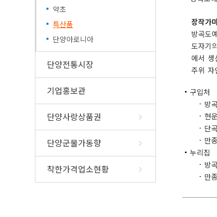
고향사랑기부제 
식품소분·판매업 
약초
알기쉬운 지방세(외국인 및 다
신고
문화가족)
장작가마
특산품
이‧미용사 면허신
지방세 챗봇상담
방곡도예
부
단양아로니아
도자기의
조리사면허증 신규
에서 생
영업신고증 재교부
단양전통시장
고
주위 자
기업홍보관
구입처
방곡
단양사랑상품권
현운
단곡
만종
단양군물가동향
누리집
방곡
착한가격업소현황
만종