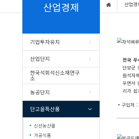
업무/연락처
행정정보공동이용
쓰레기배출요령
채용공고
민원1회방문처리
주거급여
군민토론방
산업경제
산업경
행정조직도
본인정보공동이용
음식물쓰레기배출요령
고시공고(타기관)
복합민원사전심사
칭찬합시다
청사배치도
전자문서지갑(전자증명서)
농촌폐비닐수거요령
채용공고(타기관)
폐업신고원스톱간
자유게시판
여성·가족 복지
단양전통시장
기업홍보
노인복
군청찾아오시는길
탄소포인트제
다시보기 TV 속 단양
사회배려대상자 
단양군 맛집, 멋집
고을설화
출향군
굴뚝자동측정기기 측정결과 공
분묘개장공고
고충,복합민원 
입법예고 의견제
양성평등과여성정책
노인복지시설
개
단양군핫이슈
기업투자유치
누리집개선사항
단양읍
여성단체안내
노인복지정책
행사안내
공공언어개선제안
매포읍
여성복지시설
지방세정보
행정정보
계약정보 공개
위생업소신
문화행사안내
예산편성참여
산업단지
전국 우
민방위정보
단양군장학
단성면
여성·가족복지정책
단양군공공저작물
규제입증요청
단양군 
통계정보
건축허가착
군정자체평가
대강면
개별주택가격조회(관내)
여성인재등록
공중위생업소 영
한국석회석신소재연구
공공데이터 의견
원석자체
제안서 평가 위원 및 평가결과
가곡면
개별(공동)주택가격조회(전국)
한부모가족지원사업
공중위생업소 변
소
단양사투리
단양의 인구
우면서 
행정감사결과공개
영춘면
지방세 신고·납부 등
청소년부모 아동양육 지원
공중위생영업 지
통계연보
(WeTax)
리가 쉽
농공단지
공직윤리제도
어상천면
아이돌봄 지원
식품접객업소 영
지역통계
전자고지(위택스) 신청
통계연보
적성면
식품영업자 지위
축제행사 누리집
단양군카카오
구입처 : 
행정지도
전자고지(모바일) 신청
식품영업 허가/신
단고을특산품
규제신문고
군민알뜰장터
고향사랑기
마을세무사 운영
신고
소백산철쭉제
납세자보호관 운영
유흥·단란주점 허
신선농산물
고향사랑기부제안
단양온달문화축제
식품제조·가공업 
궁금한 지방세사례 조회
기부자명예의전당
고)
가공식품
지방세서식