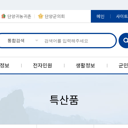
단양귀농귀촌
단양군의회
메인
사이트
정보
전자민원
생활정보
군
실
제
책
보
장
지
당
한국석회석신소재연구소
정책연구결과
정보공개
영농정보
아동복지
신고센터
정부24
상징
공
농
일
특산품
민원신청)
군기
제도안내
보육시설현황
공직비리 신고센터
제도소개
입법예고
여권발급
대강농공
구인게시
귀농·귀촌지원
현황
상징물
사전정보공표 목록
아동복지시설
공공분야 갑질 피해신고
단양군자
자동차정
적성농공
농업축산분야 공지사항
공공데이터
캐릭터
사전정보공표 게시판
아동복지정책
예산낭비신고(보조금부정수급
대한민국
정보통신공
매포자원
신고)
반
경
브랜드
비공개 대상정보 세부기준
아동학대예방
스마트 
중앙부처 