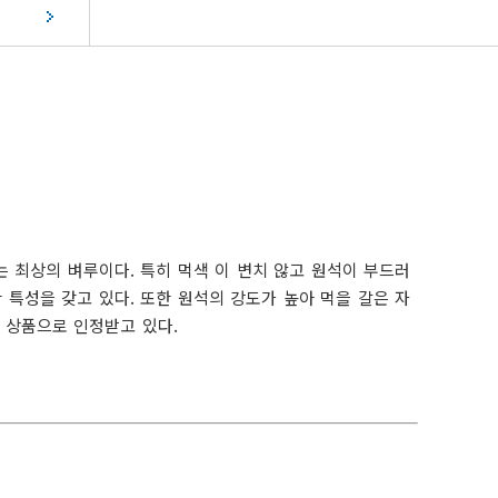
중기지방재정계획
단양아로니아
요 법령 유권해
관광홍보물 신청
지역통합재정통계
단양소식지
성인지예산
기타자료실
양군물가동향
자원봉사
복지 부정수급 신고센터
착한가격업소현황
성과계획서
단양의 사계절
군민대상
지방공기업
특구단양
착한가격업소 소개
체험현황
현황
착한가격업소 현황
지방보조금통합관리시스템
자 할인가맹점
전자민원창구
민생각함
(보조사업자용시스템)
성취업지원센터
단양군일자리종합지원센터
 최상의 벼루이다. 특히 먹색 이 변치 않고 원석이 부드러
특성을 갖고 있다. 또한 원석의 강도가 높아 먹을 갈은 자
 상품으로 인정받고 있다.
구정책안내
록