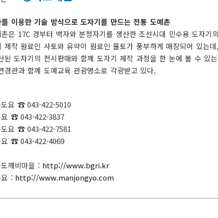
찾아가는 정보화교육 신청
공지사항
결혼지원
및 기타 영업
임신·출산
를 이용한 기술 방식으로 도자기를 만드는 전통 도예촌
청 및 재교
영유아지
촌은 17C 경부터 백자와 분청자기를 생산한 조선시대 민수용 도자기의
청소년지
 제작 원료인 사토와 유약이 원료인 물토가 풍부하게 매장되어 있는데, 
(재교부)
청년지원
산된 도자기의 전시판매와 함께 도자기 제작 과정을 한 눈에 볼 수 있
 및 폐업신
노인지원
연경관과 함께 도예교육 관광명소로 각광받고 있다.
귀농·귀촌
기타
도요 ☎ 043-422-5010
요 ☎ 043-422-3837
도요 ☎ 043-422-7581
요 ☎ 043-422-4069
도깨비마을 :
http://www.bgri.kr
요 :
http://www.manjongyo.com