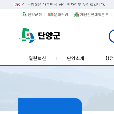
이 누리집은 대한민국 공식 전자정부 누리집입니다.
단양군청
문화관광
재난안전대책본부
단양군카카오채널
검색
단양국가지질공원
열린혁신
단양소개
행정
사회보장협의체
기업투자유치
적극행정
군정안내
민원안내
환경정보
알림마당
위치
열린군수
정책실명
민원시
위생정
사회보
산업단
참여마
역사
적극행정이란
군정방침
민원실안내도
환경선언문
목적및배경
투자기업혜택
공지사항
정책실명제란
연혁
무인민원발급창구
음식문화
의료급여
단양산업단지
단양군에바란다(
적극행정 사례
군정주요사업
민원편람
환경오염신고
조직현황
고시공고
정책실명제 등록
단양의 발자취
민원상담창구
식중독예방
자활사업
나의민원보기
우수공무원 추천
주요업무계획
민원수수료
환경개선부담금
입법예고
국민신청실명제
어디서나민원처리
위해식품정보공개
긴급지원
공개민원검색
주간행사
민원안내도우미
야생동식물보호관리
입찰공고
현장민원처리봉사
표시기준식품현미
국민기초생활보장
군정제안