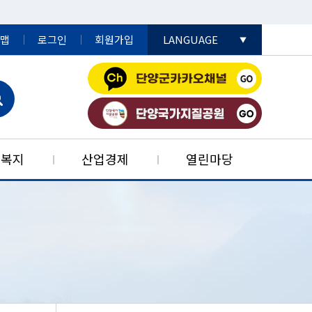
맵
로그인
회원가입
LANGUAGE
English
日本語
中國語
민복지
산업경제
열린마당
공데이터개방
어촌민박사업
자리콜센터
드림스타트
법률정보
생활민원
농공단지
특성
단양군재난안전대책본부
단고을특산품
군민알뜰장터
행정자료실
부동산정보
청소년복지
재정정보
행정구역
안내
단지
판
재정공시
예산서
개별공시지가
청소년복지시설
신선농산물
치법규
기검사
단지
예산서
전자군보
부동산 중개보수
청소년복지정책
가공식품
 포털
법령
사 사용 전 검사
순환농공단지
재무보고서
군정백서
부동산중개업소
약초
마을방송시스템
결산서
단양군지
조상땅(내 토지)찾기
특산품
법령 유권해석