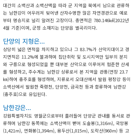
대간의 소백산과 소백산맥을 따라 군 지역을 북에서 남으로 관류하
는 남한강이 어우러져 빚어낸 산자수명한 많은 자연경관으로 예로
부터 명승지로 널리 알려진 고장이다. 총면적은 780.146㎢(2022년
4월 기준)이며, 군청 소재지는 단양읍 별곡리이다.
단양의 지형은...
상당히 넓은 면적을 차지하고 있으나 그 83.7%가 산악지대이고 경
지면적은 11.2%에 불과하며 집단취락 및 도시지역만 일부의 분지
와 구릉으로 형성되었을 뿐 대부분 산악으로 이루어져 험준한 산세
를 형성하고, 주수계는 남한강 상류로서 본 지역을 관통(연장 23.7
㎞)하여 충주호를 형성하며, 지류로서 오대산에서 발원 평창강 등이
소백산에서 발원한 죽령천, 단양천, 금곡천 등과 합류하여 남한강
(충주호)으로 유입된다.
남한강은...
강원특별자치도 영월군으로부터 흘러들어 단양군 관내를 동서로 관
류하며 남한강 동쪽에는 소백산맥이 뻗어 도솔봉(1,316m), 국망봉
(1,421m), 연화봉(1,394m), 용두산(1,015m), 도락산(960m) 등 고