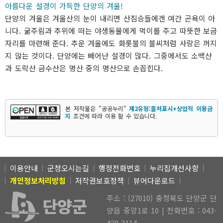
아름다운 설경이 가득한 단양의 겨울!
단양의 겨울은 겨울산의 눈이 내리면 산짐승들에겐 여간 곤욕이 아
니다. 굶주림과 추위에 떠는 야생동물에게 먹이를 주고 따뜻한 보금
자리를 마련해 준다. 추운 겨울에도 화롯불의 불씨처럼 사랑은 꺼지
지 않는 것이다. 단양에는 빼어난 설경이 많다. 그중에서도 소백산
과 도락산 금수산은 명산 중의 명산으로 손꼽힌다.
본 저작물은 "공공누리"
제2유형:출처표시+상업적 이용금
지
조건에 따라 이용 할 수 있습니다.
이용안내
군청오시는길
행정전화번호
누리집개선사항
개인정보처리방침
저작권보호정책
뷰어다운로드
주소 : (27010) 충청북도 단양군 단
양읍 중앙1로 10 | 전화번호 : 043-
420-3114