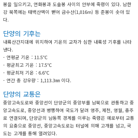
봉을 일으키고, 연화봉과 도솔봉 사이의 안부에 죽령이 있다. 남한
강 북쪽에는 태백산맥이 뻗어 금수산(1,016m) 등 준봉이 솟아 있
다.
단양의 기후는
내륙산간지대에 위치하여 기온의 교차가 심한 내륙성 기후를 나타
낸다.
- 연평균 기온 : 11.5℃
- 평균최고 기온 : 17.5℃
- 평균최저 기온 : 6.6℃
- 연간 총 강우량 : 1,113.3㎜ 이다.
단양의 교통은
중앙고속도로와 중앙선이 단양군의 중앙부를 남북으로 관통하고 중
앙고속도로, 중앙선과 병행하여 국도가 달려 영주, 제천, 영월, 충주
로 연결되며, 단양군의 남동쪽 경계를 이루는 죽령은 예로부터 교통
의 요충으로 중앙선, 중앙고속도로는 터널에 의해 고개를 넘고, 국
도는 고개를 통해 열려있다.