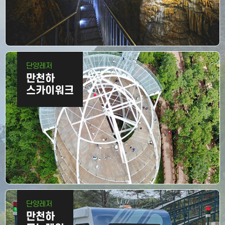
단양
레저
만천하
스카이워크
단양
레저
만천하