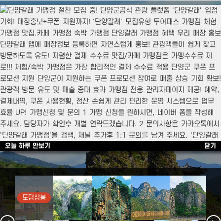
오늘 하루 안보기
닫기
건강한 단양, 살고싶은 단양
남한강의 푸른 물결을
비단삼아 두른
도담삼봉
단양팔경 중 가장 많이 사랑받는 세 봉우리 "도담삼봉"
오늘 하루 안보기
닫기
도담삼봉