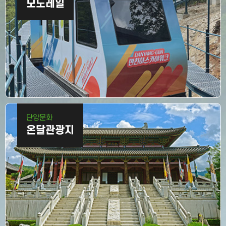
모노레일
단양
문화
온달관광지