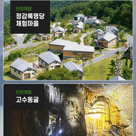
단양
체험
정감록명당
체험마을
단양
체험
고수동굴