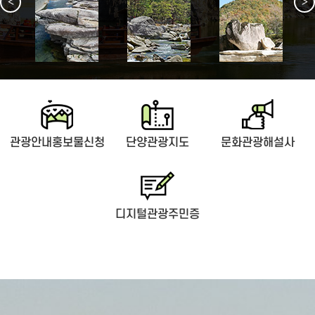
<
>
관광안내홍보물신청
단양관광지도
문화관광해설사
디지털관광주민증