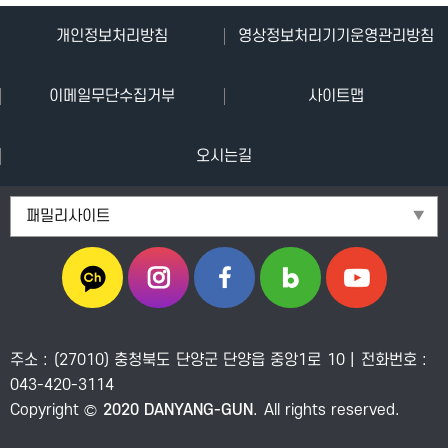
단
개인정보처리방침
영상정보처리기기운영관리방침
양
이메일무단수집거부
사이트맵
군
청
오시는길
단
패밀리사이트
양
관
광
공
주소 : (27010) 충청북도 단양군 단양읍 중앙1로 10 | 전화번호 :
사
043-420-3114
Copyright ©
2020 DANYANG-GUN
. All rights reserved.