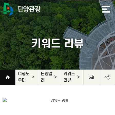
키워드 리뷰
여행도
단양갈
키워드
우미
래
리뷰
관광안내
음식/숙
여행도우
관광 할인
단양관광
시티
문화관광
AR포토
오디오가
내 여행
키워드 리
느림보길
관광·체험
축제·행사
사이트맵
단양갈래
홍보물신
교통정보
공지사항
추천코스
커뮤니티
박/쇼핑
미
정보
지도
투어
해설사
미션투어
이드
일정 짜기
뷰
청