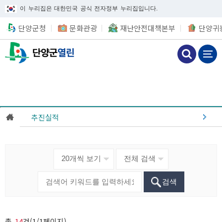
이 누리집은 대한민국 공식 전자정부 누리집입니다.
단양군청
문화관광
재난안전대책본부
단양귀
추진실적
검색
총
14
건(1/1페이지)